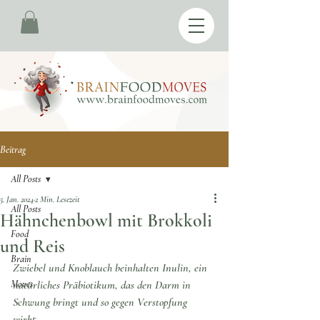
Beitrag
All Posts
5. Jan. 2024
2 Min. Lesezeit
All Posts
Hähnchenbowl mit Brokkoli
Food
und Reis
Brain
Zwiebel und Knoblauch beinhalten Inulin, ein 
Moves
natürliches Präbiotikum, das den Darm in 
Schwung bringt und so gegen Verstopfung 
wirkt. 