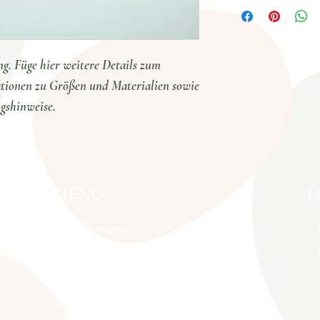
Ich bin eine Versandinfor
Möglichkeit, das Vertraue
Versandmethoden, Verpack
Versandregelungen sind rec
Möglichkeit, das Vertraue
g. Füge hier weitere Details zum
ationen zu Größen und Materialien sowie
gshinweise.
MENÜ
F
Willkommen
Kuriositäten der Wechseljahre
BRAINFOODMOVES
Angebot