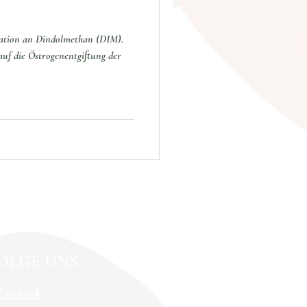
ration an Dindolmethan (DIM).
uf die Östrogenentgiftung der
OLGE UNS
Facebook