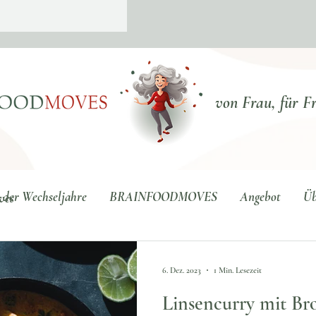
von Frau, für F
 der Wechseljahre
BRAINFOODMOVES
Angebot
Üb
ves
6. Dez. 2023
1 Min. Lesezeit
Linsencurry mit Br