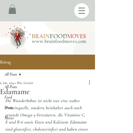
Beitrag
All Posts
6. Jan. 2024
1 Min. Lesezeit
All Posts
Edamame
Food
Die Wunderbohne ist nicht nur eine wahre 
Proteinquelle, sondern beinhaltet auch noch 
Brain
gesunde Omega-3-Fettsäuren, die Vitamine C, 
Moves
E und B-6 sowie Eisen und Kalzium. Edamame 
sind glutenfrei, cholesterinfrei und haben einen 