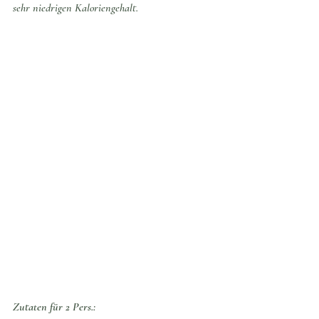
sehr niedrigen Kaloriengehalt. 
Zutaten für 2 Pers.: